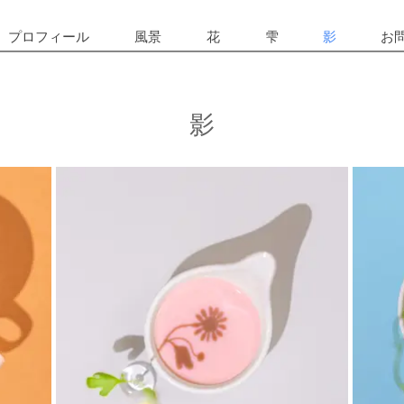
プロフィール
風景
花
雫
影
お
​影