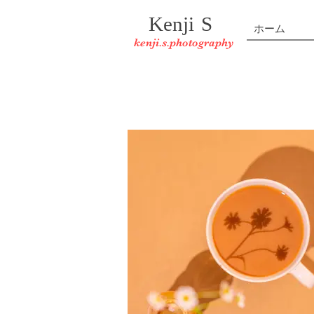
Kenji
S
ホーム
kenji.s.photography